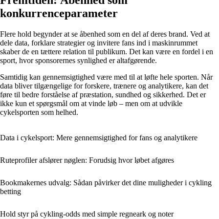
konkurrenceparameter
Flere hold begynder at se åbenhed som en del af deres brand. Ved at
dele data, forklare strategier og invitere fans ind i maskinrummet
skaber de en tættere relation til publikum. Det kan være en fordel i en
sport, hvor sponsorernes synlighed er altafgørende.
Samtidig kan gennemsigtighed være med til at løfte hele sporten. Når
data bliver tilgængelige for forskere, trænere og analytikere, kan det
føre til bedre forståelse af præstation, sundhed og sikkerhed. Det er
ikke kun et spørgsmål om at vinde løb – men om at udvikle
cykelsporten som helhed.
Data i cykelsport: Mere gennemsigtighed for fans og analytikere
Ruteprofiler afslører nøglen: Forudsig hvor løbet afgøres
Bookmakernes udvalg: Sådan påvirker det dine muligheder i cykling
betting
Hold styr på cykling-odds med simple regneark og noter