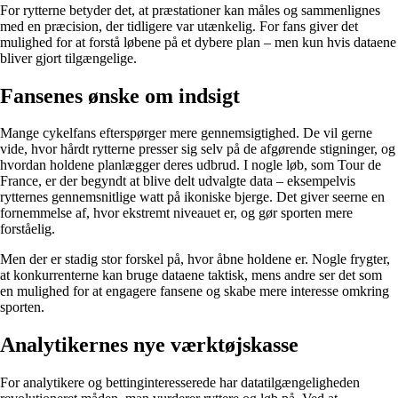
For rytterne betyder det, at præstationer kan måles og sammenlignes
med en præcision, der tidligere var utænkelig. For fans giver det
mulighed for at forstå løbene på et dybere plan – men kun hvis dataene
bliver gjort tilgængelige.
Fansenes ønske om indsigt
Mange cykelfans efterspørger mere gennemsigtighed. De vil gerne
vide, hvor hårdt rytterne presser sig selv på de afgørende stigninger, og
hvordan holdene planlægger deres udbrud. I nogle løb, som Tour de
France, er der begyndt at blive delt udvalgte data – eksempelvis
rytternes gennemsnitlige watt på ikoniske bjerge. Det giver seerne en
fornemmelse af, hvor ekstremt niveauet er, og gør sporten mere
forståelig.
Men der er stadig stor forskel på, hvor åbne holdene er. Nogle frygter,
at konkurrenterne kan bruge dataene taktisk, mens andre ser det som
en mulighed for at engagere fansene og skabe mere interesse omkring
sporten.
Analytikernes nye værktøjskasse
For analytikere og bettinginteresserede har datatilgængeligheden