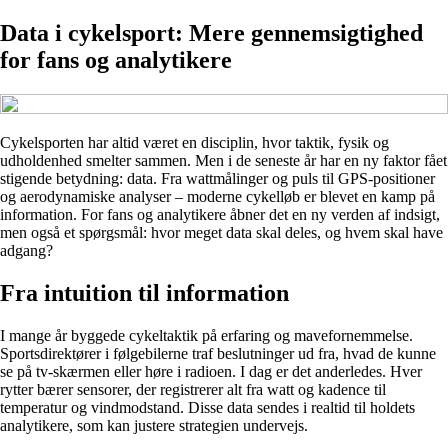
Data i cykelsport: Mere gennemsigtighed
for fans og analytikere
Cykelsporten har altid været en disciplin, hvor taktik, fysik og
udholdenhed smelter sammen. Men i de seneste år har en ny faktor fået
stigende betydning: data. Fra wattmålinger og puls til GPS-positioner
og aerodynamiske analyser – moderne cykelløb er blevet en kamp på
information. For fans og analytikere åbner det en ny verden af indsigt,
men også et spørgsmål: hvor meget data skal deles, og hvem skal have
adgang?
Fra intuition til information
I mange år byggede cykeltaktik på erfaring og mavefornemmelse.
Sportsdirektører i følgebilerne traf beslutninger ud fra, hvad de kunne
se på tv-skærmen eller høre i radioen. I dag er det anderledes. Hver
rytter bærer sensorer, der registrerer alt fra watt og kadence til
temperatur og vindmodstand. Disse data sendes i realtid til holdets
analytikere, som kan justere strategien undervejs.