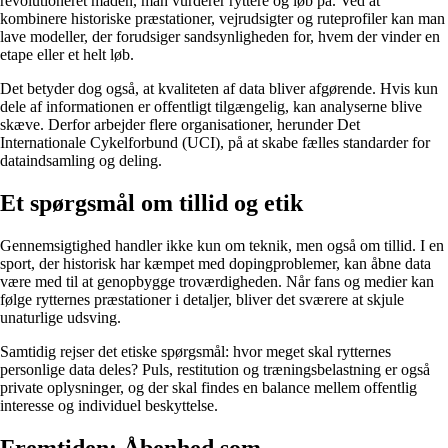
revolutioneret måden, man vurderer ryttere og løb på. Ved at
kombinere historiske præstationer, vejrudsigter og ruteprofiler kan man
lave modeller, der forudsiger sandsynligheden for, hvem der vinder en
etape eller et helt løb.
Det betyder dog også, at kvaliteten af data bliver afgørende. Hvis kun
dele af informationen er offentligt tilgængelig, kan analyserne blive
skæve. Derfor arbejder flere organisationer, herunder Det
Internationale Cykelforbund (UCI), på at skabe fælles standarder for
dataindsamling og deling.
Et spørgsmål om tillid og etik
Gennemsigtighed handler ikke kun om teknik, men også om tillid. I en
sport, der historisk har kæmpet med dopingproblemer, kan åbne data
være med til at genopbygge troværdigheden. Når fans og medier kan
følge rytternes præstationer i detaljer, bliver det sværere at skjule
unaturlige udsving.
Samtidig rejser det etiske spørgsmål: hvor meget skal rytternes
personlige data deles? Puls, restitution og træningsbelastning er også
private oplysninger, og der skal findes en balance mellem offentlig
interesse og individuel beskyttelse.
Fremtiden: Åbenhed som