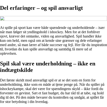
Del erfaringer – og spil ansvarligt
At spille på sport kan være både spændende og underholdende – især
når man følger sit yndlingshold i ishockey. Men for at det forbliver
sjovt, kræver det omtanke, viden og ansvarlighed. Spil handler ikke
kun om held, men også om at kende sine grænser og dele erfaringer
med andre, så man lærer af både succeser og fejl. Her får du inspiration
til, hvordan du kan spille ansvarligt og samtidig få mere ud af
oplevelsen.
Spil skal være underholdning – ikke en
indtægtskilde
Det første skridt mod ansvarligt spil er at se det som en form for
underholdning, ikke som en måde at tjene penge på. Når du spiller på
ishockeykampe, skal det være for spændingens skyld – ikke fordi du
forventer en gevinst. Sæt et fast budget, du har råd til at tabe, og hold
dig til det. På den måde bevarer du kontrollen og undgår, at spillet får
for stor betydning i din hverdag.