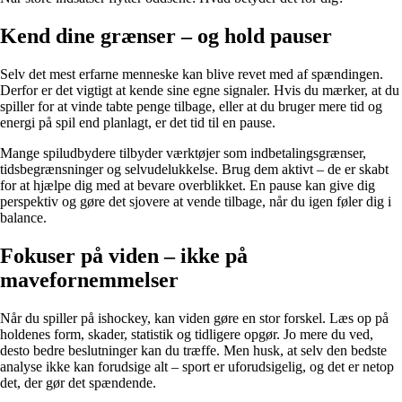
Kend dine grænser – og hold pauser
Selv det mest erfarne menneske kan blive revet med af spændingen.
Derfor er det vigtigt at kende sine egne signaler. Hvis du mærker, at du
spiller for at vinde tabte penge tilbage, eller at du bruger mere tid og
energi på spil end planlagt, er det tid til en pause.
Mange spiludbydere tilbyder værktøjer som indbetalingsgrænser,
tidsbegrænsninger og selvudelukkelse. Brug dem aktivt – de er skabt
for at hjælpe dig med at bevare overblikket. En pause kan give dig
perspektiv og gøre det sjovere at vende tilbage, når du igen føler dig i
balance.
Fokuser på viden – ikke på
mavefornemmelser
Når du spiller på ishockey, kan viden gøre en stor forskel. Læs op på
holdenes form, skader, statistik og tidligere opgør. Jo mere du ved,
desto bedre beslutninger kan du træffe. Men husk, at selv den bedste
analyse ikke kan forudsige alt – sport er uforudsigelig, og det er netop
det, der gør det spændende.