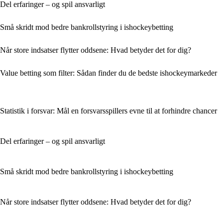
Del erfaringer – og spil ansvarligt
Små skridt mod bedre bankroll­styring i ishockey­betting
Når store indsatser flytter oddsene: Hvad betyder det for dig?
Value betting som filter: Sådan finder du de bedste ishockeymarkeder
Statistik i forsvar: Mål en forsvarsspillers evne til at forhindre chancer
Del erfaringer – og spil ansvarligt
Små skridt mod bedre bankroll­styring i ishockey­betting
Når store indsatser flytter oddsene: Hvad betyder det for dig?