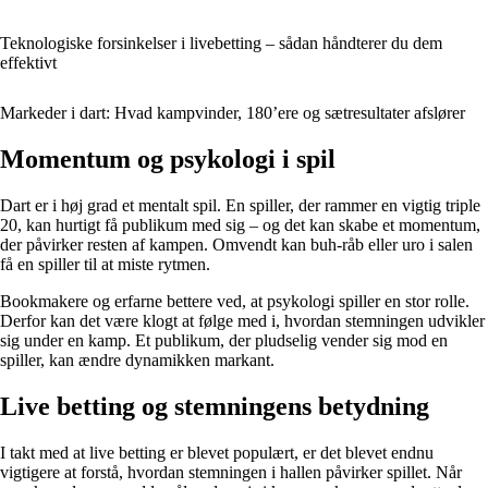
Teknologiske forsinkelser i livebetting – sådan håndterer du dem
effektivt
Markeder i dart: Hvad kampvinder, 180’ere og sætresultater afslører
Momentum og psykologi i spil
Dart er i høj grad et mentalt spil. En spiller, der rammer en vigtig triple
20, kan hurtigt få publikum med sig – og det kan skabe et momentum,
der påvirker resten af kampen. Omvendt kan buh-råb eller uro i salen
få en spiller til at miste rytmen.
Bookmakere og erfarne bettere ved, at psykologi spiller en stor rolle.
Derfor kan det være klogt at følge med i, hvordan stemningen udvikler
sig under en kamp. Et publikum, der pludselig vender sig mod en
spiller, kan ændre dynamikken markant.
Live betting og stemningens betydning
I takt med at live betting er blevet populært, er det blevet endnu
vigtigere at forstå, hvordan stemningen i hallen påvirker spillet. Når