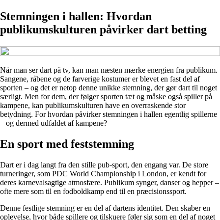
Stemningen i hallen: Hvordan
publikumskulturen påvirker dart betting
Når man ser dart på tv, kan man næsten mærke energien fra publikum.
Sangene, råbene og de farverige kostumer er blevet en fast del af
sporten – og det er netop denne unikke stemning, der gør dart til noget
særligt. Men for dem, der følger sporten tæt og måske også spiller på
kampene, kan publikumskulturen have en overraskende stor
betydning. For hvordan påvirker stemningen i hallen egentlig spillerne
– og dermed udfaldet af kampene?
En sport med feststemning
Dart er i dag langt fra den stille pub-sport, den engang var. De store
turneringer, som PDC World Championship i London, er kendt for
deres karnevalsagtige atmosfære. Publikum synger, danser og hepper –
ofte mere som til en fodboldkamp end til en præcisionssport.
Denne festlige stemning er en del af dartens identitet. Den skaber en
oplevelse, hvor både spillere og tilskuere føler sig som en del af noget