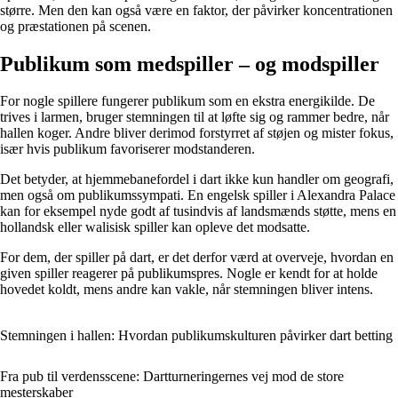
større. Men den kan også være en faktor, der påvirker koncentrationen
og præstationen på scenen.
Publikum som medspiller – og modspiller
For nogle spillere fungerer publikum som en ekstra energikilde. De
trives i larmen, bruger stemningen til at løfte sig og rammer bedre, når
hallen koger. Andre bliver derimod forstyrret af støjen og mister fokus,
især hvis publikum favoriserer modstanderen.
Det betyder, at hjemmebanefordel i dart ikke kun handler om geografi,
men også om publikumssympati. En engelsk spiller i Alexandra Palace
kan for eksempel nyde godt af tusindvis af landsmænds støtte, mens en
hollandsk eller walisisk spiller kan opleve det modsatte.
For dem, der spiller på dart, er det derfor værd at overveje, hvordan en
given spiller reagerer på publikumspres. Nogle er kendt for at holde
hovedet koldt, mens andre kan vakle, når stemningen bliver intens.
Stemningen i hallen: Hvordan publikumskulturen påvirker dart betting
Fra pub til verdensscene: Dartturneringernes vej mod de store
mesterskaber