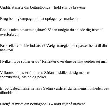
Undgå at miste din bettingbonus – hold styr på kravene
Brug bettingkampagner til at opdage nye markeder
Bonus uden omsætningskrav? Sådan undgår du at lade dig friste til
overforbrug
Faste eller variable indsatser? Vælg strategien, der passer bedst til din
bankroll
Hvilken type spiller er du? Reflektér over dine bettingværdier og mål
Velkomstbonusser forklaret: Sådan adskiller de sig mellem
sportsbetting, casino og poker
Er bonusbetingelserne fair? Sådan vurderer du gennemsigtigheden bag
tilbuddene
Undgå at miste din bettingbonus – hold styr på kravene