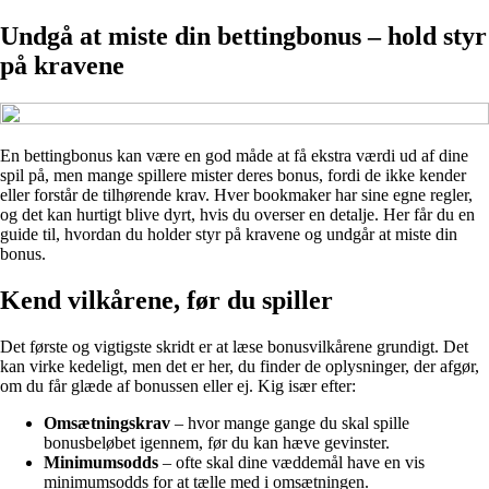
Undgå at miste din bettingbonus – hold styr
på kravene
En bettingbonus kan være en god måde at få ekstra værdi ud af dine
spil på, men mange spillere mister deres bonus, fordi de ikke kender
eller forstår de tilhørende krav. Hver bookmaker har sine egne regler,
og det kan hurtigt blive dyrt, hvis du overser en detalje. Her får du en
guide til, hvordan du holder styr på kravene og undgår at miste din
bonus.
Kend vilkårene, før du spiller
Det første og vigtigste skridt er at læse bonusvilkårene grundigt. Det
kan virke kedeligt, men det er her, du finder de oplysninger, der afgør,
om du får glæde af bonussen eller ej. Kig især efter:
Omsætningskrav
– hvor mange gange du skal spille
bonusbeløbet igennem, før du kan hæve gevinster.
Minimumsodds
– ofte skal dine væddemål have en vis
minimumsodds for at tælle med i omsætningen.