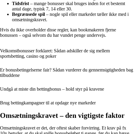
Tidsfrist
– mange bonusser skal bruges inden for et bestemt
antal dage, typisk 7, 14 eller 30.
Begrænsede spil
– nogle spil eller markeder tæller ikke med i
omsætningskravet.
Hvis du ikke overholder disse regler, kan bookmakeren fjerne
bonussen – også selvom du har vundet penge undervejs.
Velkomstbonusser forklaret: Sådan adskiller de sig mellem
sportsbetting, casino og poker
Er bonusbetingelserne fair? Sådan vurderer du gennemsigtigheden bag
tilbuddene
Undgå at miste din bettingbonus – hold styr på kravene
Brug bettingkampagner til at opdage nye markeder
Omsætningskravet – den vigtigste faktor
Omsætningskravet er det, der oftest skaber forvirring. Et krav på fx
10x betyder, at du skal spille bonusbeløbet ti gange, før du kan hæve